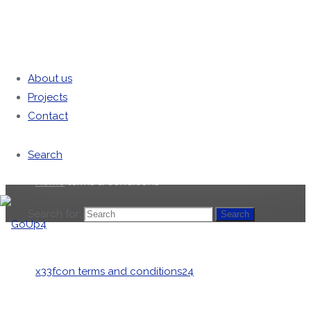
About us
Projects
terms & conditions
Contact
Search
Home
terms & conditions
Search for:
Search
GoUp4
x33fcon terms and conditions24
GoUp4