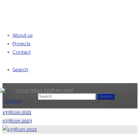
About us
Projects
x33fcon 2022
Contact
22/01/2022
01/09/2022
Search
Home
News
x33fcon 2022
Search for:
Search
x33fcon 2021
GoUp4
x33fcon 2023
GoUp4